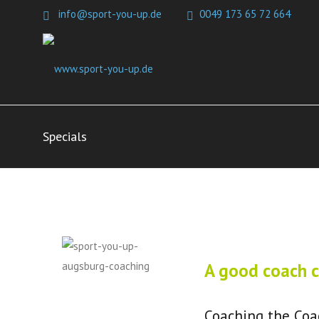
info@sport-you-up.de
0049 173 65 72 664
Specials
A good coach c
Coaching the Coa