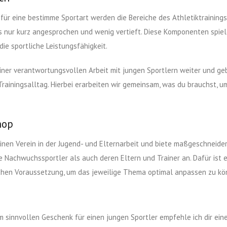
 für eine bestimme Sportart werden die Bereiche des Athletiktraining
 nur kurz angesprochen und wenig vertieft. Diese Komponenten spiel
ie sportliche Leistungsfähigkeit.
einer verantwortungsvollen Arbeit mit jungen Sportlern weiter und geb
ainingsalltag. Hierbei erarbeiten wir gemeinsam, was du brauchst, u
hop
inen Verein in der Jugend- und Elternarbeit und biete maßgeschneide
 Nachwuchssportler als auch deren Eltern und Trainer an. Dafür ist 
chen Voraussetzung, um das jeweilige Thema optimal anpassen zu kö
m sinnvollen Geschenk für einen jungen Sportler empfehle ich dir ei