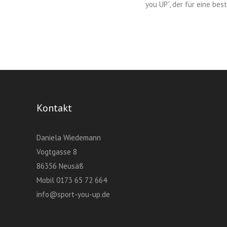
you UP“, der für eine be
Kontakt
Daniela Wiedemann
Vogtgasse 8
86356 Neusäß
Mobil 0173 65 72 664
info@sport-you-up.de