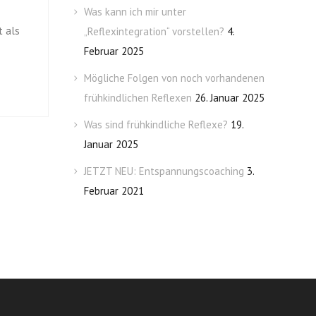
Was kann ich mir unter
t als
„Reflexintegration“ vorstellen?
4.
Februar 2025
Mögliche Folgen von noch vorhandenen
frühkindlichen Reflexen
26. Januar 2025
Was sind frühkindliche Reflexe?
19.
Januar 2025
JETZT NEU: Entspannungscoaching
3.
Februar 2021