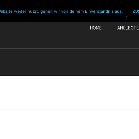
ZU
ebsite weiter nutzt, gehen wir von deinem Einverständnis aus.
HOME
ANGEBOTE